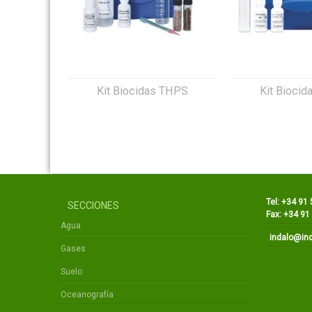
Kit Biocidas THPS
Kit Bioci
Tel: +34 91
SECCIONES
Fax: +34 91
Agua
indalo@in
Gases
Suelo
Oceanografía