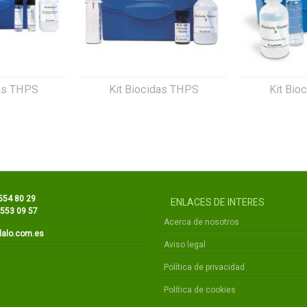
das THPS
Kit Biocidas THPS
Kit Bio
 554 80 29
ENLACES DE INTERES
 553 09 57
Acerca de nosotros
dalo.com.es
Aviso legal
Política de privacidad
Política de cookies