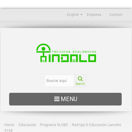
English
Empresa
Contact
Search
MENU
EDUCACIÓN
OCEANOGRAFÍA
Home
Educación
Programa GLOBE
Red tipo D Educación Lamotte
>
>
>
0168